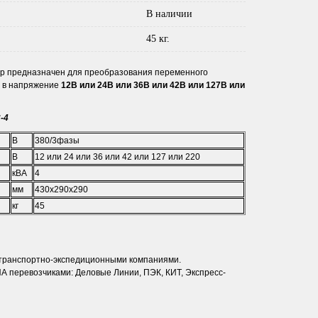
В наличии
45 кг.
р предназначен для преобразования переменного
в напряжение
12В или 24В или 36В или 42В или 127В или
-4
В
380/3фазы
В
12 или 24 или 36 или 42 или 127 или 220
кВА
4
мм
430х290х290
кг
45
 транспортно-экспедиционными компаниями.
 перевозчиками: Деловые Линии, ПЭК, КИТ, Экспресс-