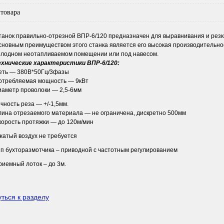
товара
танок правильно-отрезной ВПР-6/120 предназначен для выравнивания и резки
сновным преимуществом этого станка является его высокая производительнос
олодном неотапливаемом помещении или под навесом.
ехнические характеристики ВПР-6/120:
еть — 380В*50Гц/3фазы
отребляемая мощность — 9кВт
иаметр проволоки — 2,5-6мм
чность реза — +/-1,5мм.
лина отрезаемого материала — не ограничена, дискретно 500мм
корость протяжки — до 120м/мин
жатый воздух не требуется
ип бухторазмотчика – приводной с частотным регулированием
риемный лоток – до 3м.
ться к разделу