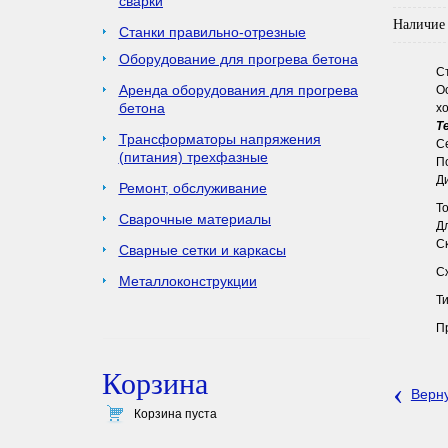
сварки
Наличие 
Станки правильно-отрезные
Оборудование для прогрева бетона
С
Аренда оборудования для прогрева
О
бетона
х
Т
Трансформаторы напряжения
С
(питания) трехфазные
П
Д
Ремонт, обслуживание
То
Сварочные материалы
Д
С
Сварные сетки и каркасы
С
Металлоконструкции
Т
П
Корзина
‹
Верну
Корзина пуста