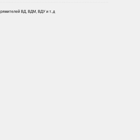
ямителей ВД, ВДМ, ВДУ и т..д