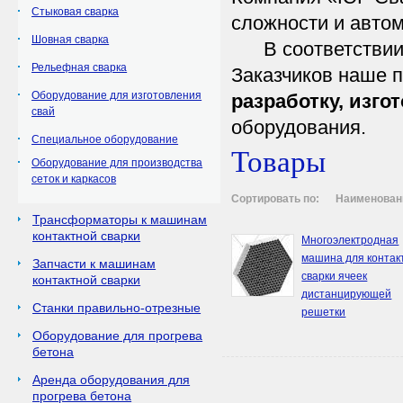
Стыковая сварка
сложности и автом
Шовная сварка
В соответствии с
Рельефная сварка
Заказчиков наше 
Оборудование для изготовления
разработку, изго
свай
оборудования.
Специальное оборудование
Товары
Оборудование для производства
сеток и каркасов
Сортировать по:
Наименован
Трансформаторы к машинам
контактной сварки
Многоэлектродная
машина для контак
Запчасти к машинам
сварки ячеек
контактной сварки
дистанцирующей
Станки правильно-отрезные
решетки
Оборудование для прогрева
бетона
Аренда оборудования для
прогрева бетона